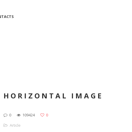
NTACTS
HORIZONTAL IMAGE
0
109424
0
Article