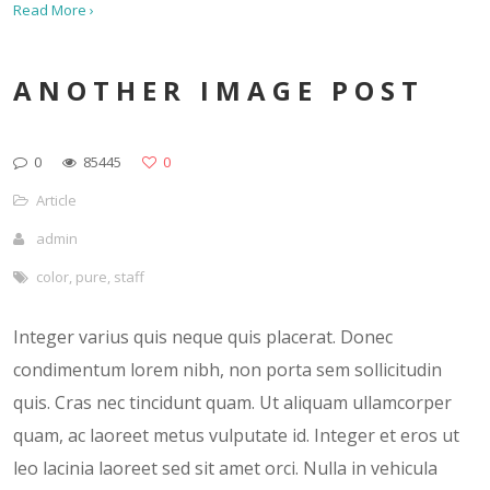
Read More ›
ANOTHER IMAGE POST
0
85445
0
Article
admin
color
,
pure
,
staff
Integer varius quis neque quis placerat. Donec
condimentum lorem nibh, non porta sem sollicitudin
quis. Cras nec tincidunt quam. Ut aliquam ullamcorper
quam, ac laoreet metus vulputate id. Integer et eros ut
leo lacinia laoreet sed sit amet orci. Nulla in vehicula