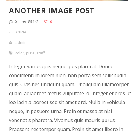
ANOTHER IMAGE POST
0
85443
0
Article
admin
color
,
pure
,
staff
Integer varius quis neque quis placerat. Donec
condimentum lorem nibh, non porta sem sollicitudin
quis. Cras nec tincidunt quam. Ut aliquam ullamcorper
quam, ac laoreet metus vulputate id. Integer et eros ut
leo lacinia laoreet sed sit amet orci. Nulla in vehicula
neque, in posuere urna. Proin et massa at nisi
venenatis pharetra. Vivamus quis mauris purus.
Praesent nec tempor quam. Proin sit amet libero in