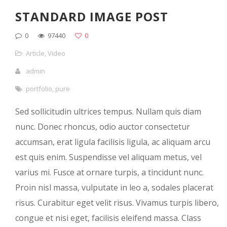
STANDARD IMAGE POST
0
97440
0
Article
,
Video
admin
portfolio
,
pure
Sed sollicitudin ultrices tempus. Nullam quis diam
nunc. Donec rhoncus, odio auctor consectetur
accumsan, erat ligula facilisis ligula, ac aliquam arcu
est quis enim. Suspendisse vel aliquam metus, vel
varius mi. Fusce at ornare turpis, a tincidunt nunc.
Proin nisl massa, vulputate in leo a, sodales placerat
risus. Curabitur eget velit risus. Vivamus turpis libero,
congue et nisi eget, facilisis eleifend massa. Class