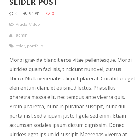
SLIDER POST
0
94991
0
Article
,
Video
admin
color
,
portfolio
Morbi gravida blandit eros vitae pellentesque. Morbi
ultricies quam facilisis, tincidunt nunc vel, cursus
libero. Nulla venenatis aliquet placerat. Curabitur eget
elementum diam, et euismod lectus. Phasellus
pharetra massa elit, nec tempus ante viverra quis.
Proin pharetra, nunc in pulvinar suscipit, nunc dui
porta nisl, sed aliquam justo ligula sed enim. Etiam
accumsan sodales ipsum dictum dignissim. Donec
ultrices eget ipsum id suscipit. Maecenas viverra at